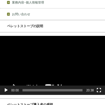
業務内容･個人情報管理
お問い合わせ
ペレットストーブの説明
動
画
プ
レ
ー
ヤ
ー
00:00
20:38
ペレットストーブ導入者の感想