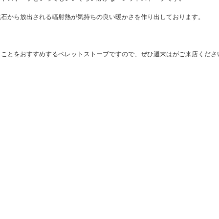
石に蓄熱してお部屋をあたためるタイプのストーブになります。
いていないので、動作音はペレットを送るモーター音と排気ファンに2つ。
ットストーブといってもいいくらい静かなペレットストーブです。
然石から放出される輻射熱が気持ちの良い暖かさを作り出しております。
くことをおすすめするペレットストーブですので、ぜひ週末はがご来店くださ