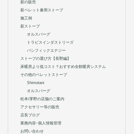
当店の特徴と代表者プロフィール
断熱ブラインド
木質燃料ボイラー
薪の販売
薪ペレット兼用ストーブ
施工例
薪ストーブ
オルスバーグ
トラビスインダストリーズ
パシフィックエナジー
ストーブの選び方【長野編】
床暖房より低コスト？おすすめ全館暖房システム
その他のペレットストーブ
Shimotani
オルスバーグ
松本/茅野の店舗のご案内