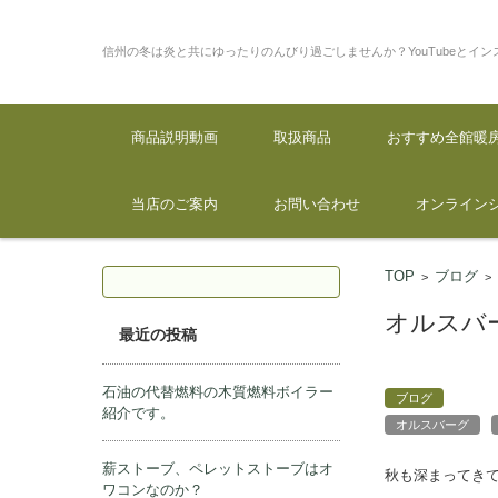
信州の冬は炎と共にゆったりの
なたにとって貴重な情報があ
コンテンツに移動
商品説明動画
取扱商品
おすすめ全館暖
当店のご案内
お問い合わせ
オンライン
検索:
TOP
ブログ
>
オルスバ
最近の投稿
石油の代替燃料の木質燃料ボイラー