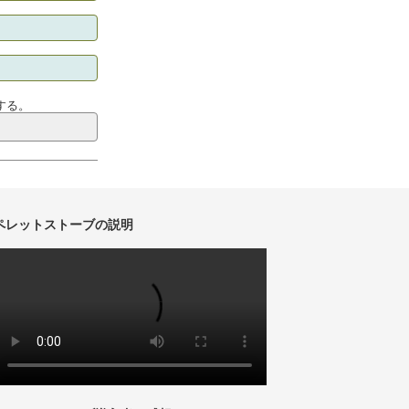
する。
ペレットストーブの説明
動
画
プ
レ
ー
ヤ
ー