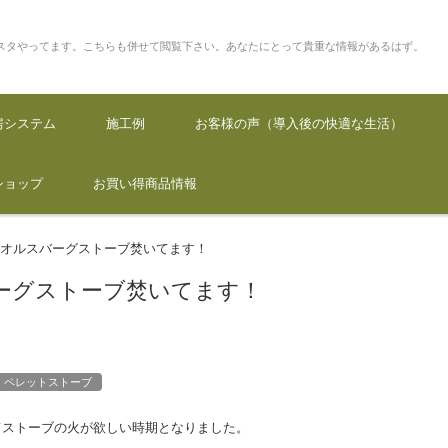
んびり過ごしませんか？YouTubeとインスタやってます。こちらも併せて閲覧下さい。あ
るはず。
房システム
施工例
お客様の声（導入後の快適な生活）
ショップ
お買い得商品情報
オルスバーグストーブ焚いてます！
>
ーグストーブ焚いてます！