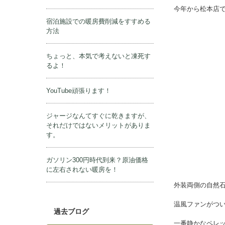
ブログ
紹介です。
オルスバーグ
薪ストーブ、ペレットストーブはオ
秋も深まってき
ワコンなのか？
今年から松本店
宿泊施設での暖房費削減をすすめる
方法
ちょっと、本気で考えないと凍死す
るよ！
YouTube頑張ります！
ジャージなんてすぐに乾きますが、
それだけではないメリットがありま
す。
ガソリン300円時代到来？原油価格
に左右されない暖房を！