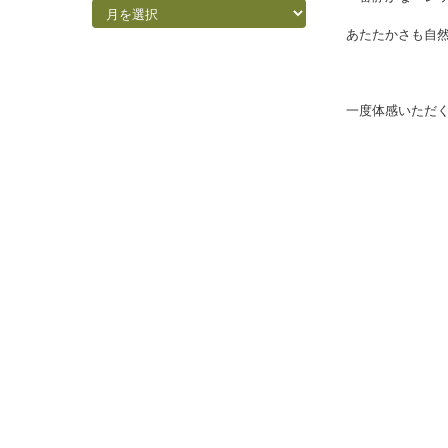
外装両側の自然
温風ファンがつ
過去ブログ
一番静かなペレ
過去ブログ
あたたかさも自
一度体感いただ