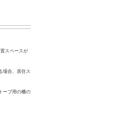
設置スペースが
る場合、居住ス
トーブ用の柵の