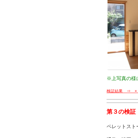
※上写真の様
検証結果 ⇒ 
第３の検証
ペレットスト