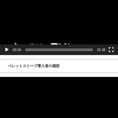
レ
ー
ヤ
ー
00:00
20:38
ペレットストーブ導入者の感想
動
画
プ
レ
ー
ヤ
ー