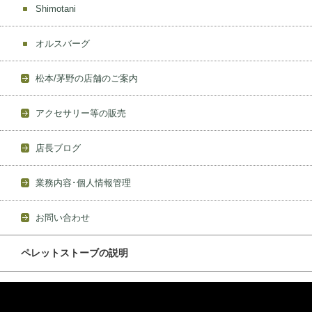
Shimotani
オルスバーグ
松本/茅野の店舗のご案内
アクセサリー等の販売
店長ブログ
業務内容･個人情報管理
お問い合わせ
ペレットストーブの説明
動
画
プ