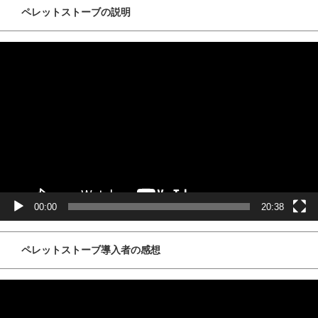
ペレットストーブの説明
動
画
プ
レ
ー
ヤ
ー
00:00
20:38
ペレットストーブ導入者の感想
動
画
プ
レ