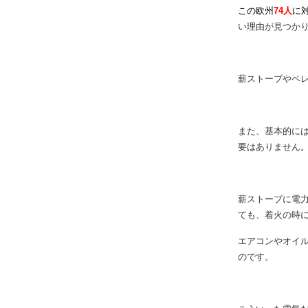
レットストーブ
販売されている
この欧州
74人
に
い理由が見つか
薪ストーブやペ
また、基本的に
要はありません
薪ストーブに電
ても、着火の時
エアコンやオイ