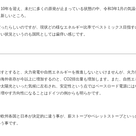
薪ストーブ
10年を迎え、未だに多くの原発が止まっている状態の中、令和3年1月の気
に新しいところ。
だったらしいのですが、現状
どの様なエネルギー比率でベストミックス目指す
ない状況というのも国民としては歯痒い感じです。
指すとすると、火力発電や自然エネルギーを推進しないといけませんが、火力
海外依存が今以上に増加するのと、CO2排出量も増加します。また、自然エ
や太陽光といった気候に左右され、安定性という点ではベースロード電源には
を増やす方向性になることはドイツの例からも明らかです。