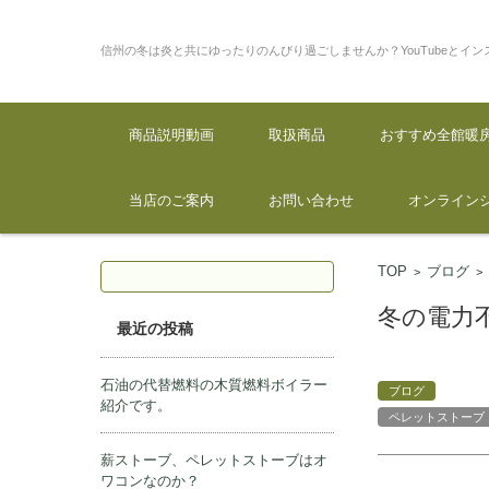
信州の冬は炎と共にゆったりの
なたにとって貴重な情報があ
コンテンツに移動
商品説明動画
取扱商品
おすすめ全館暖
当店のご案内
お問い合わせ
オンライン
検索:
TOP
ブログ
>
冬の電力
最近の投稿
石油の代替燃料の木質燃料ボイラー