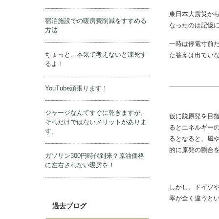
ブログ
紹介です。
ペレットストーブ
薪ストーブ、ペレットストーブはオ
ワコンなのか？
東日本大震災から
宿泊施設での暖房費削減をすすめる
なったのは記憶
方法
一時は停電寸前
ちょっと、本気で考えないと凍死す
た答えは出てい
るよ！
YouTube頑張ります！
ジャージなんてすぐに乾きますが、
仮に脱原発を目
それだけではないメリットがありま
るとエネルギーの
す。
るとなると、風
的に原発の割合
ガソリン300円時代到来？原油価格
に左右されない暖房を！