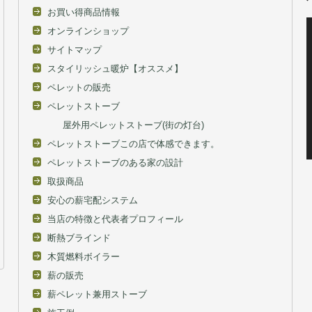
Ravelli
THERMOROSSI
warmArts(旧名さいかい産業）
お客様の声（導入後は快適な生活へ）
お買い得商品情報
オンラインショップ
サイトマップ
スタイリッシュ暖炉【オススメ】
ペレットの販売
ペレットストーブ
屋外用ペレットストーブ(街の灯台)
ペレットストーブこの店で体感できます。
ペレットストーブのある家の設計
取扱商品
安心の薪宅配システム
当店の特徴と代表者プロフィール
断熱ブラインド