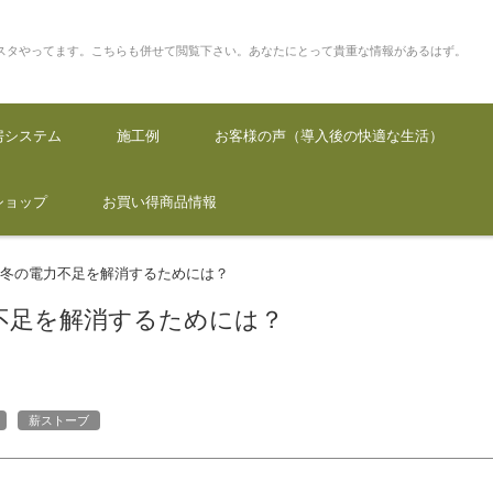
んびり過ごしませんか？YouTubeとインスタやってます。こちらも併せて閲覧下さい。あ
るはず。
房システム
施工例
お客様の声（導入後の快適な生活）
ショップ
お買い得商品情報
冬の電力不足を解消するためには？
>
不足を解消するためには？