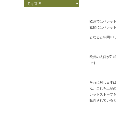
しかし、ドイツ
率が全く違うと
過去ブログ
過去ブログ
欧州ではペレット
覚的にはペレット
となると年間10
欧州の人口が7.
です。
それに対し日本は
ん。これを上記の