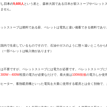
を購入していないことになります。（上記の薪ストーブ販売数以外に、格安薪
との見解もあります。）
対し日本の
9,600人
という差と、森林大国である日本が薪ストーブやペレット
りません。
レットストーブは燃料である薪、ペレットは電気と違い備蓄できる燃料であり
は国内で生産しているものですので、石油やガスのように態々遠いところから
。（一部ペレットは輸入物があります）
力は不要ですが、ペレットストーブには電力が必要です。ペレットストーブに
に
300W～400W
程度の電力が必要なだけで、着火後は
100W前後
の電力しか使
ルヒーター、蓄熱暖房機といった電気を大量に使用する暖房とは全く別物で、