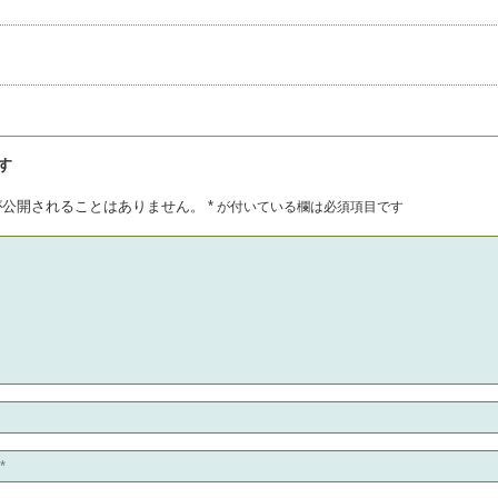
レットストーブの設置は
 電話0263-57-5101まで
ブによる全館暖房やってます！
事
す
が公開されることはありません。
*
が付いている欄は必須項目です