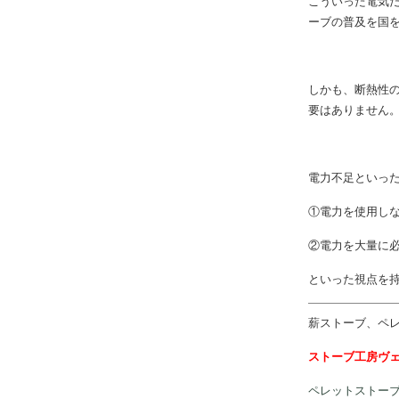
のです。
こういった電気
ーブの普及を国
しかも、断熱性の
要はありません
電力不足といっ
①電力を使用し
②電力を大量に
といった視点を