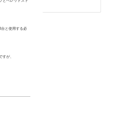
【これはあったか！】全館暖
房のススメ
ブとペレットスト
3台と使用する必
ですが、