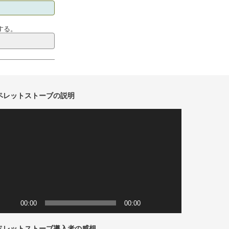
する。
ペレットストーブの説明
動
画
プ
レ
ー
ヤ
ー