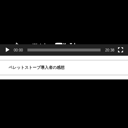
ー
ヤ
ー
00:00
20:38
ペレットストーブ導入者の感想
動
画
プ
レ
ー
ヤ
ー