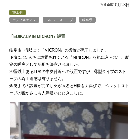
2014年10月23日
施工例
エディルカミン
ペレットストーブ
岐阜県
『EDIKALMIN MICRON』設置
岐阜市H様邸にて『MICRON』の設置が完了しました。
H様はご友人宅に設置されている『MINRON』を気に入られて、新
築の暖房として採用を決意されました。
20畳以上あるLDKの中央付近への設置ですが、薄型タイプのスト
ーブの為圧迫感は有りません。
煙突までの設置が完了し火が入るとH様も大喜びで、ペレットスト
ーブの暖かさにも大満足いただきました。