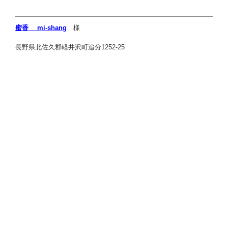
蜜香 mi-shang
様
長野県北佐久郡軽井沢町追分1252-25