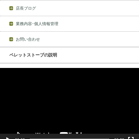
店長ブログ
業務内容･個人情報管理
お問い合わせ
ペレットストーブの説明
動
画
プ
レ
ー
ヤ
ー