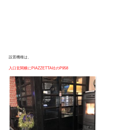
設置機種は、
入口玄関横にPIAZZETTA社のP958