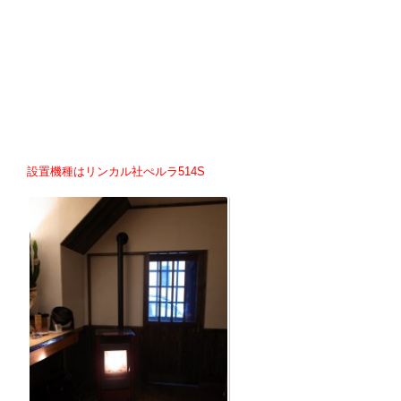
設置機種はリンカル社ぺルラ514S