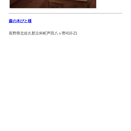
森の木びと様
長野県北佐久郡立科町芦田八ヶ野410-21